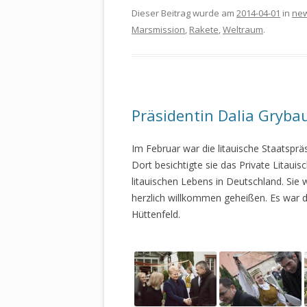
Dieser Beitrag wurde am
2014-04-01
in
ne
Marsmission
,
Rakete
,
Weltraum
.
Präsidentin Dalia Gryba
Im Februar war die litauische Staatsprä
Dort besichtigte sie das Private Litaui
litauischen Lebens in Deutschland. Sie
herzlich willkommen geheißen. Es war d
Hüttenfeld.