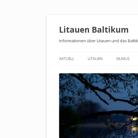
Litauen Baltikum
Informationen über Litauen und das Balti
AKTUELL
LITAUEN
VILNIUS
BALTIKUM
PALAST DE
WASSERBURG TRAKAI
MUSEEN
KULTURRESERVAT KERNAVĖ
PARKS UND
LAND UND LEUTE
UMLAND
LINKS
RESTAURA