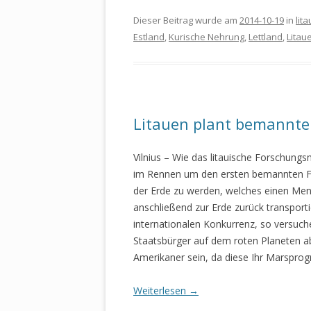
Dieser Beitrag wurde am
2014-10-19
in
lit
Estland
,
Kurische Nehrung
,
Lettland
,
Litau
Litauen plant bemannte
Vilnius – Wie das litauische Forschungsm
im Rennen um den ersten bemannten Fl
der Erde zu werden, welches einen Men
anschließend zur Erde zurück transporti
internationalen Konkurrenz, so versuch
Staatsbürger auf dem roten Planeten ab
Amerikaner sein, da diese Ihr Marspro
Weiterlesen
→