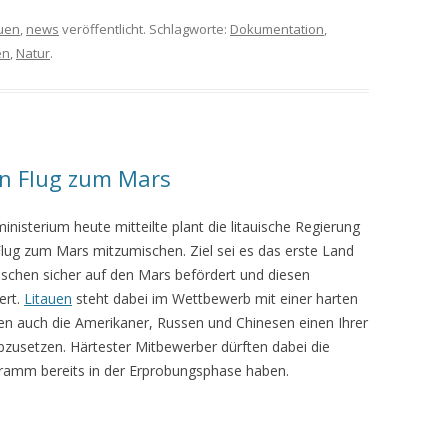
auen
,
news
veröffentlicht. Schlagworte:
Dokumentation
,
en
,
Natur
.
n Flug zum Mars
inisterium heute mitteilte plant die litauische Regierung
ug zum Mars mitzumischen. Ziel sei es das erste Land
schen sicher auf den Mars befördert und diesen
ert.
Litauen
steht dabei im Wettbewerb mit einer harten
en auch die Amerikaner, Russen und Chinesen einen Ihrer
zusetzen. Härtester Mitbewerber dürften dabei die
gramm bereits in der Erprobungsphase haben.