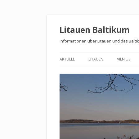
Litauen Baltikum
Informationen über Litauen und das Balti
AKTUELL
LITAUEN
VILNIUS
BALTIKUM
PALAST DE
WASSERBURG TRAKAI
MUSEEN
KULTURRESERVAT KERNAVĖ
PARKS UND
LAND UND LEUTE
UMLAND
LINKS
RESTAURA