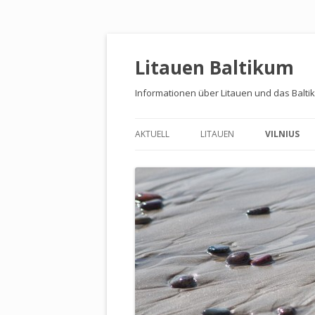
Litauen Baltikum
Informationen über Litauen und das Balti
AKTUELL
LITAUEN
VILNIUS
BALTIKUM
PALAST DE
WASSERBURG TRAKAI
MUSEEN
KULTURRESERVAT KERNAVĖ
PARKS UN
LAND UND LEUTE
UMLAND
LINKS
RESTAURA