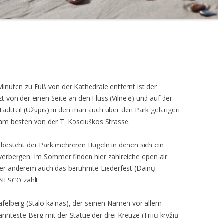
 Minuten zu Fuß von der Kathedrale entfernt ist der
t von der einen Seite an den Fluss (Vilnelė) und auf der
adtteil (Užupis) in den man auch über den Park gelangen
 am besten von der T. Kosciuškos Strasse.
 besteht der Park mehreren Hügeln in denen sich ein
verbergen. Im Sommer finden hier zahlreiche open air
ter anderem auch das berühmte Liederfest (Dainų
NESCO zählt.
felberg (Stalo kalnas), der seinen Namen vor allem
nteste Berg mit der Statue der drei Kreuze (Trijų kryžių